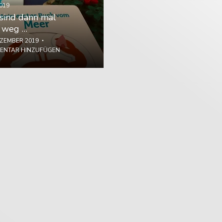
019
sind dann mal
 weg …
EZEMBER 2019
ENTAR HINZUFÜGEN