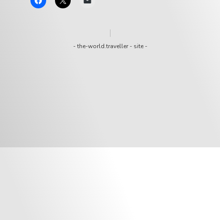
-
the-world.traveller
-
site
-