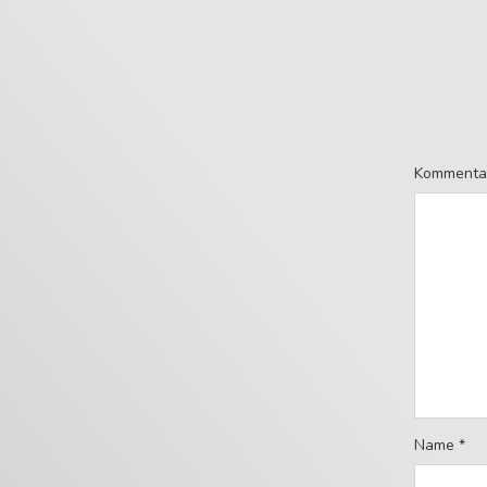
Kommenta
Name
*