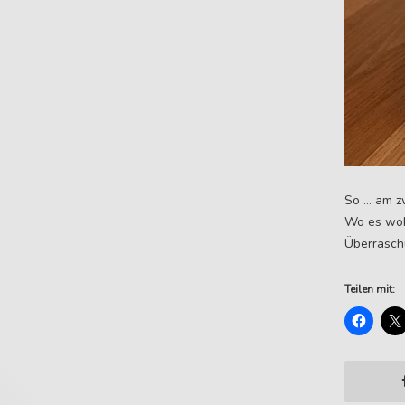
So … am z
Wo es wohl
Überrasch
Teilen mit: