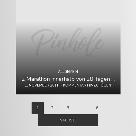
ALLGEMEIN
2 Marathon innerhalb von 28 Tagen …
1. NOVEMBER 2011
KOMMENTAR HINZUFÜGEN
Seitennummerierung
1
2
3
…
6
der
NÄCHSTE
Beiträge