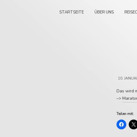
STARTSEITE
ÜBER UNS
REISE
10. JANUA
Das wird m
–>
Marato
Teilen mit: