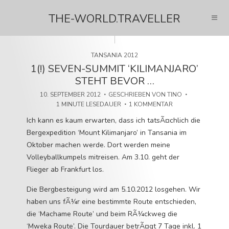
THE-WORLD.TRAVELLER
TANSANIA 2012
1(!) SEVEN-SUMMIT ‘KILIMANJARO’
STEHT BEVOR …
10. SEPTEMBER 2012
GESCHRIEBEN VON
TINO
1 MINUTE LESEDAUER
1 KOMMENTAR
Ich kann es kaum erwarten, dass ich tatsÃ¤chlich die
Bergexpedition ‘Mount Kilimanjaro’ in Tansania im
Oktober machen werde. Dort werden meine
Volleyballkumpels mitreisen. Am 3.10. geht der
Flieger ab Frankfurt los.
Die Bergbesteigung wird am 5.10.2012 losgehen. Wir
haben uns fÃ¼r eine bestimmte Route entschieden,
die ‘Machame Route’ und beim RÃ¼ckweg die
‘Mweka Route’. Die Tourdauer betrÃ¤gt 7 Tage inkl. 1