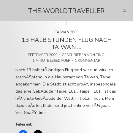
THE-WORLD.TRAVELLER
TAIWAN 2009
13 HALB STUNDEN FLUG NACH
TAIWAN …
1. SEPTEMBER 2009
GESCHRIEBEN VON
TINO
1 MINUTE LESEDAUER
1 KOMMENTAR
Nach 13 halbstÃ¼ndigen Flug sind wir nun wirklich
erschÃ¶pfend in die Haupstadt von Taiwan, Taipei
angekommen. Die Stadt ist echt groÃŸ, insbesondere
das eine GebÃ¤ude “Taipei 101”. Taipei “101” ist das
hÃ¶chste GebÃ¤ude der Welt, mit 512m hoch. Mehr
dazu spÃ¤ter, Bilder sind jetzt online verfÃ¼gbar.
Viel SpaÃŸ. tino
Teilen mit: