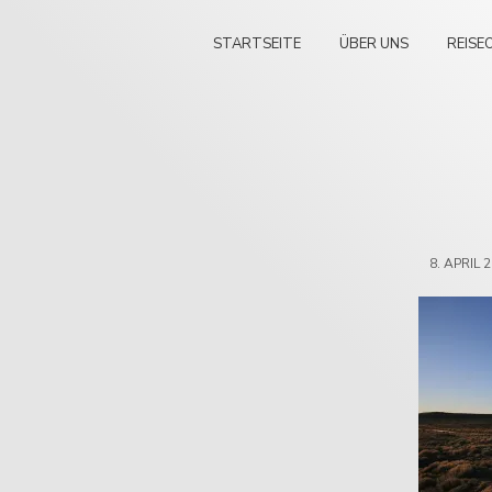
STARTSEITE
ÜBER UNS
REISE
8. APRIL 