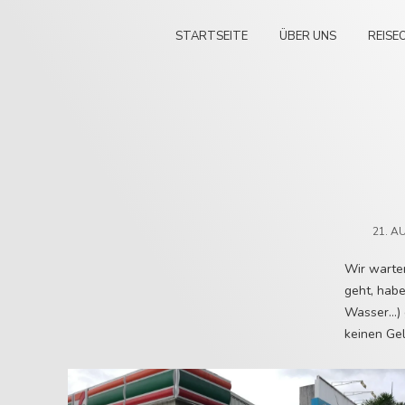
STARTSEITE
ÜBER UNS
REISE
21. A
Wir warten
geht, habe
Wasser…) g
keinen Ge