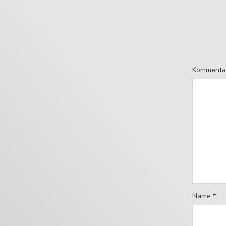
Kommenta
Name
*