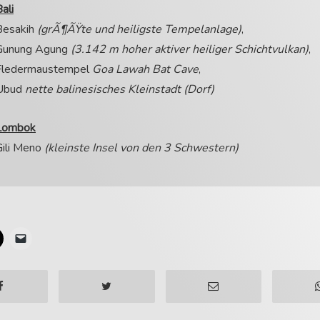
ali
Besakih
(grÃ¶ÃŸte und heiligste Tempelanlage)
,
Gunung Agung
(3.142 m hoher aktiver heiliger Schichtvulkan)
,
Fledermaustempel
Goa Lawah Bat Cave
,
Ubud
nette balinesisches Kleinstadt (Dorf)
Lombok
Gili Meno
(kleinste Insel von den 3 Schwestern)