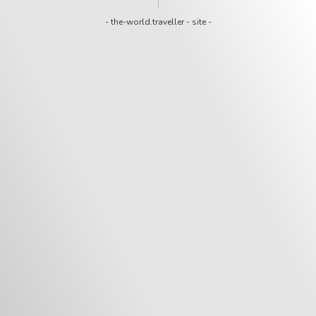
-
the-world.traveller
-
site
-