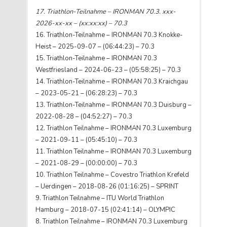
74.Spiel – Deutschland vs. Bulgarien in Paris (3:0 –
14. Marathon Teilnahme – ??? (xx:xx:xx)
17. Triathlon-Teilnahme – IRONMAN 70.3. xxx-
25:20, 25:23, 25:16) ->
13. Marathon Teilnahme – 48th TCS New York City
5.Platz (EM in Frankreich)
2026-xx-xx – (xx:xx:xx) – 70.3
73.Spiel – Deutschland vs. Weißrussland in Paris
Mrathon – 2018-11-04 (04:42:23)
16. Triathlon-Teilnahme – IRONMAN 70.3 Knokke-
(3:2 – 25:11, 25:19, 22:25, 23:25, 15:13)
12. Marathon Teilnahme – XXVII International
Heist – 2025-09-07 – (06:44:23) – 70.3
72.Spiel – Deutschland vs. Italien in Paris (1:3 –
Marathon „White Nights“ St. Petersburg – 2016-07-
15. Triathlon-Teilnahme – IRONMAN 70.3
16:25, 18:25, 25:23, 14:25)
03 (03:29:34)
Westfriesland – 2024-06-23 – (05:58:25) – 70.3
71.Spiel – Weißrussland vs. Deutschland in Paris
11. Marathon Teilnahme – 42. BMW Berlin Marathon
14. Triathlon-Teilnahme – IRONMAN 70.3 Kraichgau
(0:3 – 18:25, 22:25, 27:29)
– 2015-09-27 (04:56:50)
– 2023-05-21 – (06:28:23) – 70.3
70.Spiel – Deutschland vs. Ukraine in Paris (0:3 –
10. Marathon Teilnahme – 39e Schneider Electric
13. Triathlon-Teilnahme – IRONMAN 70.3 Duisburg –
15:25, 18:25, 21:25)
Marathon de Paris – 2015-04-12 (04:07:34)
2022-08-28 – (04:52:27) – 70.3
69.Spiel – Bulgarien vs. Deutschland in Paris (0:3 –
9. Marathon Teilnahme – 11. Belfius Brussels
12. Triathlon Teilnahme – IRONMAN 70.3 Luxemburg
15:25, 17:25, 16:25)
Marathon – 2014-10-05 (03:54:50)
– 2021-09-11 – (05:45:10) – 70.3
68.Spiel – Deutschland vs. Belgien in Paris (3:0 –
8. Marathon Teilnahme – 29. Haspa Marathon
11. Triathlon Teilnahme – IRONMAN 70.3 Luxemburg
25:18, 25:13, 25:18)
Hamburg – 2014-05-04 (03:42:24)
– 2021-08-29 – (00:00:00) – 70.3
67.Spiel – Italien vs. Deutschland in Sofia (3:1 –
7. Marathon Teilnahme – 20° Acea maratonas Di
10. Triathlon Teilnahme – Covestro Triathlon Krefeld
27:25, 18:25, 25:22, 25:23) ->
Roma – 2014-03-23 (04:12:27)
7.Platz (Deaflympics
– Uerdingen – 2018-08-26 (01:16:25) – SPRINT
in Bulgarien)
6. Marathon Teilnahme – 40. BMW Berlin Marathon –
9. Triathlon Teilnahme – ITU World Triathlon
66.Spiel – Iran vs. Deutschland in Sofia (3:0 – 25:18,
2013-09-29 (03:59:34)
Hamburg – 2018-07-15 (02:41:14) – OLYMPIC
25:18, 25:13)
5. Marathon Teilnahme – 30th Vienna City Marathon
8. Triathlon Teilnahme – IRONMAN 70.3 Luxemburg
65.Spiel – Russland vs. Deutschland in Sofia (3:0 –
– 2013-04-13 (04:16:18)