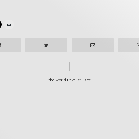
-
the-world.traveller
-
site
-