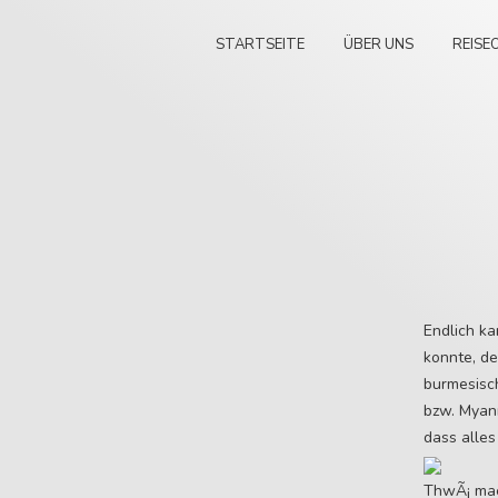
STARTSEITE
ÜBER UNS
REISE
Endlich k
konnte, de
burmesisc
bzw. Myan
dass alles
ThwÃ¡ m