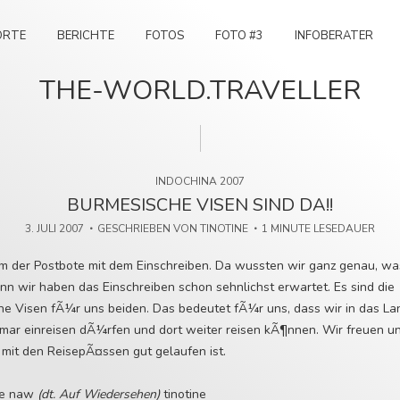
ORTE
BERICHTE
FOTOS
FOTO #3
INFOBERATER
THE-WORLD.TRAVELLER
INDOCHINA 2007
BURMESISCHE VISEN SIND DA!!
3. JULI 2007
GESCHRIEBEN VON
TINOTINE
1 MINUTE LESEDAUER
am der Postbote mit dem Einschreiben. Da wussten wir ganz genau, wa
nn wir haben das Einschreiben schon sehnlichst erwartet. Es sind die
he Visen fÃ¼r uns beiden. Das bedeutet fÃ¼r uns, dass wir in das L
mar einreisen dÃ¼rfen und dort weiter reisen kÃ¶nnen. Wir freuen un
 mit den ReisepÃ¤ssen gut gelaufen ist.
ae naw
(dt. Auf Wiedersehen)
tinotine