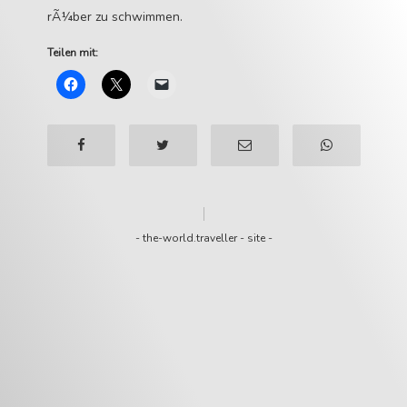
rÃ¼ber zu schwimmen.
Teilen mit:
-
the-world.traveller
-
site
-