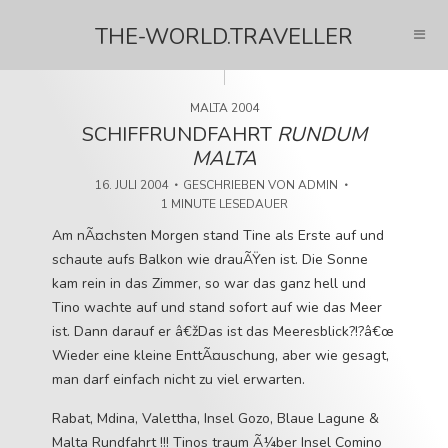
THE-WORLD.TRAVELLER
MALTA 2004
SCHIFFRUNDFAHRT
RUNDUM
MALTA
16. JULI 2004
GESCHRIEBEN VON
ADMIN
1 MINUTE LESEDAUER
Am nÃ¤chsten Morgen stand Tine als Erste auf und
schaute aufs Balkon wie drauÃŸen ist. Die Sonne
kam rein in das Zimmer, so war das ganz hell und
Tino wachte auf und stand sofort auf wie das Meer
ist. Dann darauf er â€žDas ist das Meeresblick?!?â€œ
Wieder eine kleine EnttÃ¤uschung, aber wie gesagt,
man darf einfach nicht zu viel erwarten.
Rabat, Mdina, Valettha, Insel Gozo, Blaue Lagune &
Malta Rundfahrt !!! Tinos traum Ã¼ber Insel Comino